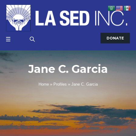
DONATE
Jane C. Garcia
Home
»
Profiles
»
Jane C. Garcia